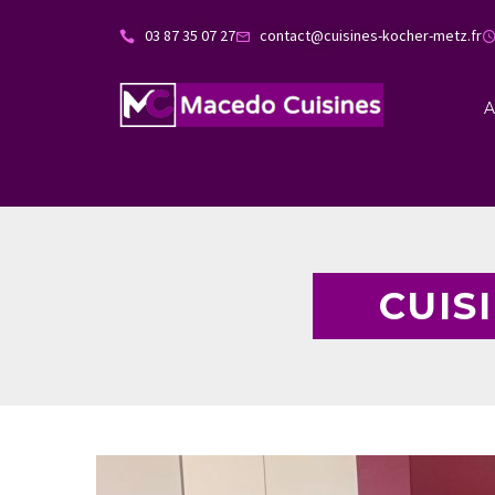
03 87 35 07 27
contact@cuisines-kocher-metz.fr
A
CUIS